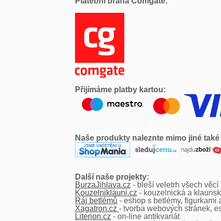
Platební brána Comgate:
Přijímáme platby kartou:
Naše produkty naleznte mimo jiné také
Další naše projekty:
BurzaJihlava.cz
- bleší veletrh všech věcí
Kouzelniklauni.cz
- kouzelnická a klauns
Ráj betlémů
- eshop s betlémy, figurkami
Xagatron.cz
- tvorba webových stránek, e
Literion.cz
- on-line antikvariát