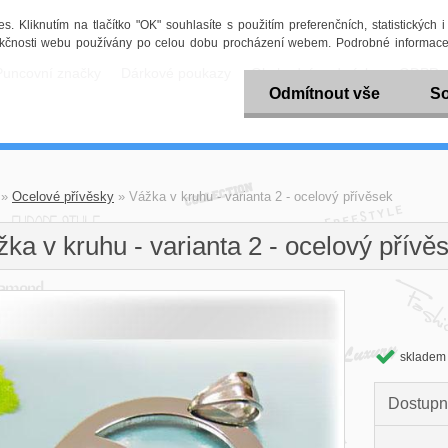
 Kliknutím na tlačítko "OK" souhlasíte s použitím preferenčních, statistických 
funkčnosti webu používány po celou dobu procházení webem. Podrobné informace
Puncovní značky
Dárkové poukazy
Obchodní podmínky
GDPR
Odmítnout vše
So
»
Ocelové přívěsky
»
Vážka v kruhu - varianta 2 - ocelový přívěsek
ka v kruhu - varianta 2 - ocelový přívě
skladem
Dostupn