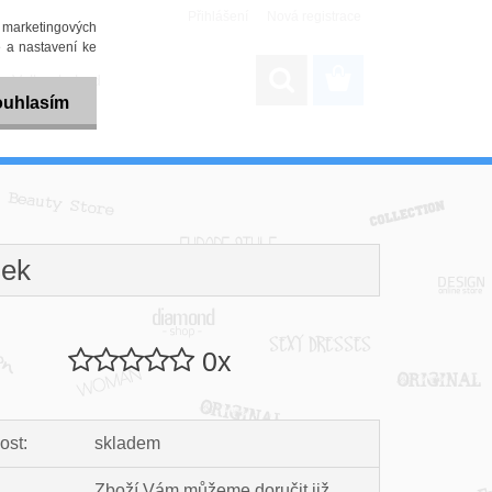
Přihlášení
Nová registrace
i marketingových
 a nastavení ke
Velkoobchod
uhlasím
sek
0x
ost:
skladem
Zboží Vám můžeme doručit již