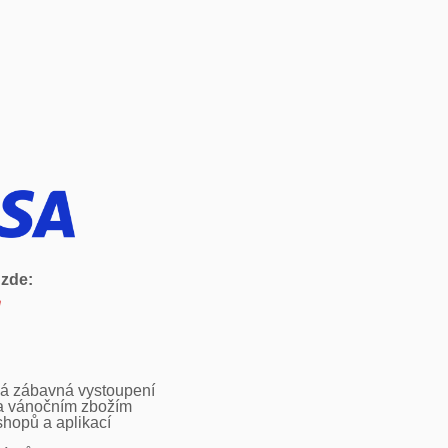
 zde:
ká zábavná vystoupení
 a vánočním zbožím
shopů a aplikací