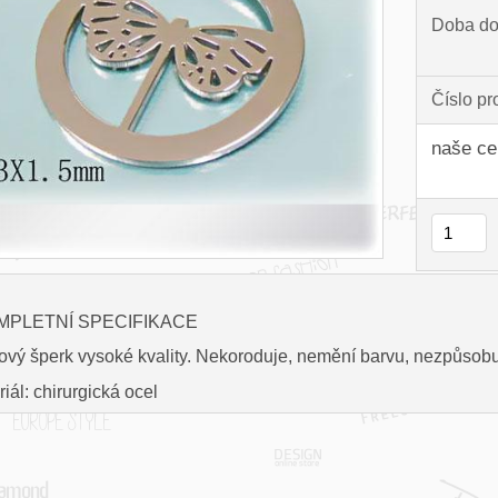
Doba do
Číslo pr
naše ce
MPLETNÍ SPECIFIKACE
ový šperk vysoké kvality. Nekoroduje, nemění barvu, nezpůsobuj
iál: chirurgická ocel