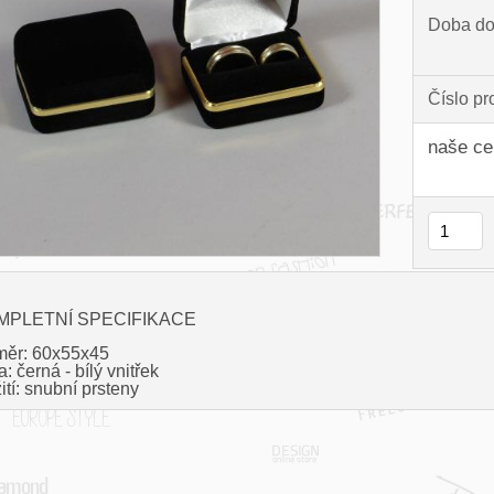
Doba do
Číslo pr
naše ce
MPLETNÍ SPECIFIKACE
ěr: 60x55x45
: černá - bílý vnitřek
tí: snubní prsteny