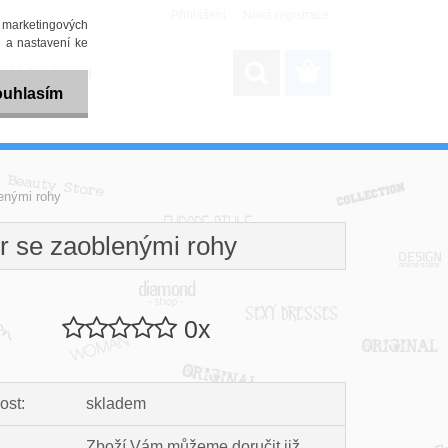
Přihlášení
Nová registrace
i marketingových
 a nastavení ke
Velkoobchod
uhlasím
enými rohy
r se zaoblenými rohy
0x
ost:
skladem
Zboží Vám můžeme doručit již