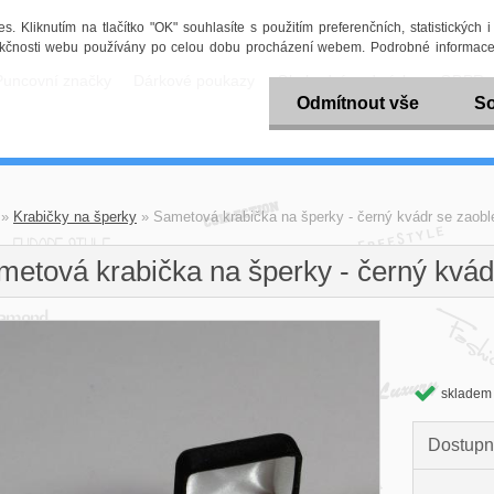
 Kliknutím na tlačítko "OK" souhlasíte s použitím preferenčních, statistických 
funkčnosti webu používány po celou dobu procházení webem. Podrobné informace
Puncovní značky
Dárkové poukazy
Obchodní podmínky
GDPR
Odmítnout vše
So
»
Krabičky na šperky
»
Sametová krabička na šperky - černý kvádr se zaobl
metová krabička na šperky - černý kvád
skladem
Dostupn