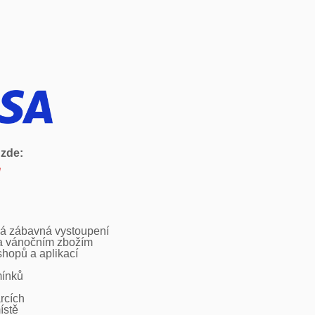
 zde:
ká zábavná vystoupení
 a vánočním zbožím
shopů a aplikací
mínků
rcích
ístě