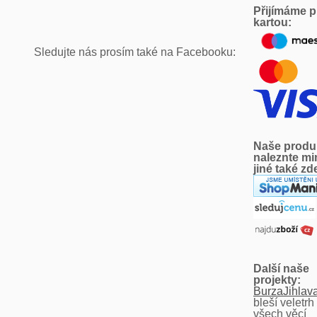
Přijímáme p
kartou:
Sledujte nás prosím také na Facebooku:
Naše produ
naleznte m
jiné také zd
Další naše
projekty:
BurzaJihlav
bleší veletrh
všech věcí