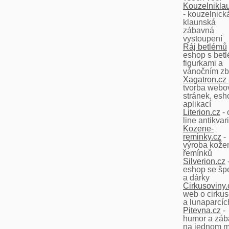
Kouzelniklau
- kouzelnick
klaunská
zábavná
vystoupení
Ráj betlémů
eshop s betl
figurkami a
vánočním z
Xagatron.cz
tvorba webo
stránek, esh
aplikací
Literion.cz
- 
line antikvar
Kozene-
reminky.cz
-
výroba kože
řemínků
Silverion.cz
eshop se šp
a dárky
Cirkusoviny.
web o cirku
a lunaparcíc
Pitevna.cz
-
humor a záb
na jednom m