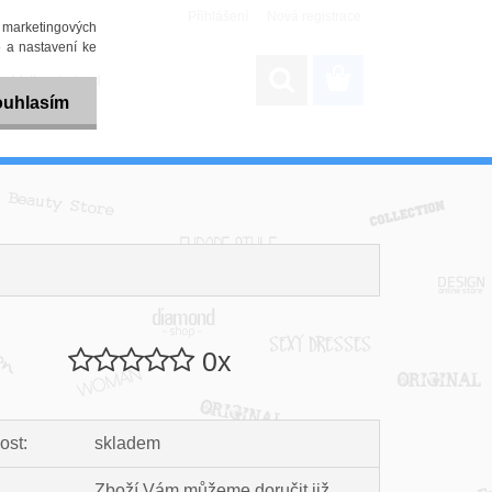
Přihlášení
Nová registrace
i marketingových
 a nastavení ke
Velkoobchod
uhlasím
0x
ost:
skladem
Zboží Vám můžeme doručit již