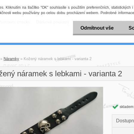
 Kliknutím na tlačítko "OK" souhlasíte s použitím preferenčních, statistických 
funkčnosti webu používány po celou dobu procházení webem. Podrobné informace
Puncovní značky
Dárkové poukazy
Obchodní podmínky
GDPR
Odmítnout vše
So
»
Náramky
»
Kožený náramek s lebkami - varianta 2
žený náramek s lebkami - varianta 2
skladem
Dostupn